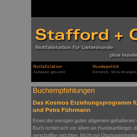
Notfallstation
Hundepolitik
Zuhause gesucht
Gesetze, Verordnungen
Buchempfehlungen
Das Kosmos Erziehungsprogramm für
und Petra Führmann
Eines der wenigen guten allgemein gehaltene
Buch richtet sich vor allem an Hundeanfänger, d
verschaffen möchten. Nicht nur Übungseinheiten