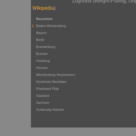
Zughund (Weight-Pulling, Dog-
Wikipedia
)
Rasseliste
1
Baden-Württemberg
Bayern
Berlin
Brandenburg
Bremen
Hamburg
Hessen
Mecklenburg-Vorpommern
Nordrhein-Westfalen
Rheinland-Pfalz
Saarland
Sachsen
Schleswig-Holstein