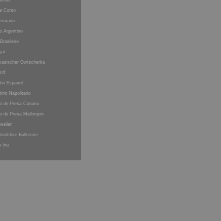
errier
e Corso
ermann
o Argentino
 Brasileiro
gal
kasischer Owtscharka
iff
tin Espanol
tino Napolitano
o de Presa Canario
o de Presa Mallorquin
weiler
fordshire Bullterrier
a Inu