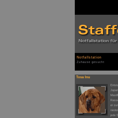
Notfallstation
Zuhause gesucht
Tosa Inu
Entst
Japan
Mastif
Rasse
er zu
niede
jede 