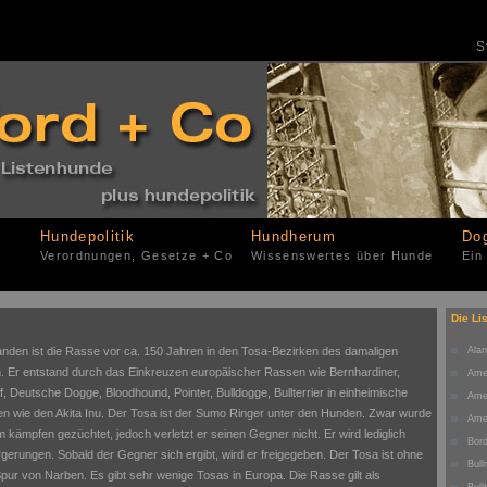
S
Hundepolitik
Hundherum
Do
Verordnungen, Gesetze + Co
Wissenswertes über Hunde
Ein
Die Li
anden ist die Rasse vor ca. 150 Jahren in den Tosa-Bezirken des damaligen
Ala
. Er entstand durch das Einkreuzen europäischer Rassen wie Bernhardiner,
Ame
f, Deutsche Dogge, Bloodhound, Pointer, Bulldogge, Bullterrier in einheimische
Amer
n wie den Akita Inu. Der Tosa ist der Sumo Ringer unter den Hunden. Zwar wurde
Amer
m kämpfen gezüchtet, jedoch verletzt er seinen Gegner nicht. Er wird lediglich
Bor
rgerungen. Sobald der Gegner sich ergibt, wird er freigegeben. Der Tosa ist ohne
Bull
Spur von Narben. Es gibt sehr wenige Tosas in Europa. Die Rasse gilt als