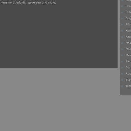
Bullt
kenswert geduldig, gelassen und mutg.
Can
Dob
Dog
Fila
Kan
Kau
Mast
Mas
Mas
Perr
Perr
Rott
Staf
Tos