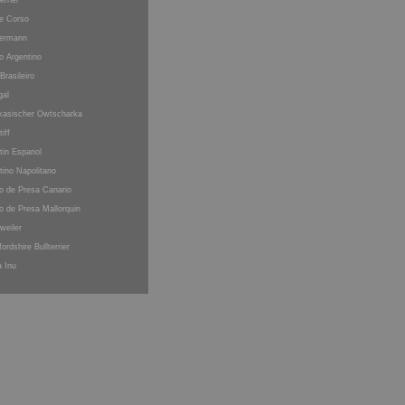
errier
e Corso
ermann
o Argentino
 Brasileiro
gal
kasischer Owtscharka
iff
tin Espanol
tino Napolitano
o de Presa Canario
o de Presa Mallorquin
weiler
fordshire Bullterrier
a Inu