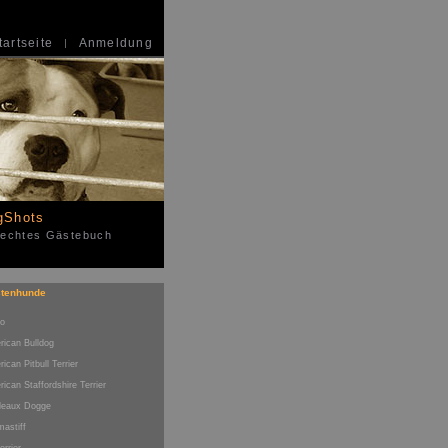
tartseite
Anmeldung
gShots
 echtes Gästebuch
stenhunde
no
rican Bulldog
ican Pitbull Terrier
ican Staffordshire Terrier
deaux Dogge
mastiff