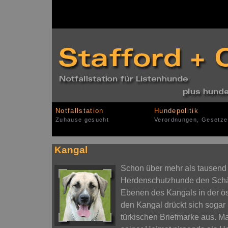
Notfallstation
Hundepolitik
Zuhause gesucht
Verordnungen, Gesetze
Kangal
Schon über mehr als tausend 
Herdenschutzhunde den Schä
Ebenen des Kangals in der öst
den Kangal drückt sich sogar
türkischen Briefmarke aus. Ma